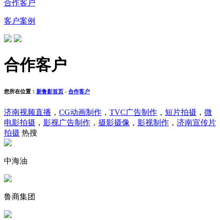
合作客户
客户案例
合作客户
您所在位置：
新鲁影首页
-
合作客户
济南视频直播
，
CG动画制作
，
TVC广告制作
，
短片拍摄
，
微
电影拍摄
，
影视广告制作
，
摄影摄像
，
影视制作
，
济南宣传片
拍摄
热搜
中海油
鲁商集团