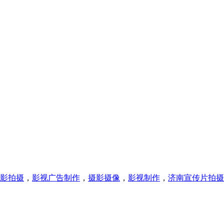
影拍摄
，
影视广告制作
，
摄影摄像
，
影视制作
，
济南宣传片拍摄