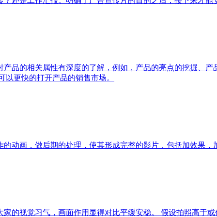
传？还是工作汇报。明确了广告宣传片的目的之后，接下来才能
对产品的相关属性有深度的了解，例如，产品的亮点的挖掘、产
才可以更快的打开产品的销售市场。
作的动画，做后期的处理，使其形成完整的影片，包括加效果，
大家的视觉习气，画面作用显得对比平缓安稳。 假设拍照高于或