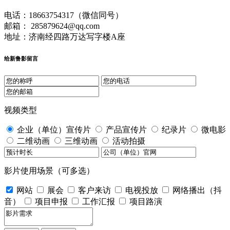
电话：18663754317（微信同号）
邮箱： 285879624@qq.com
地址：济南经四路万达写字楼A座
给新鲁影留言
视频类型
企业（单位）宣传片
产品宣传片
纪录片
微电影
二维动画
三维动画
活动拍摄
影片使用场景（可多选）
网站
展会
客户来访
电视投放
网络播出（抖
音）
项目申报
工作汇报
项目路演