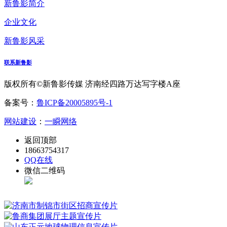
新鲁影简介
企业文化
新鲁影风采
联系新鲁影
版权所有©新鲁影传媒 济南经四路万达写字楼A座
备案号：
鲁ICP备20005895号-1
网站建设
：
一瞬网络
返回顶部
18663754317
QQ在线
微信二维码