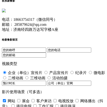
联系新鲁影
电话：18663754317（微信同号）
邮箱： 285879624@qq.com
地址：济南经四路万达写字楼A座
给新鲁影留言
视频类型
企业（单位）宣传片
产品宣传片
纪录片
微电影
二维动画
三维动画
活动拍摄
影片使用场景（可多选）
网站
展会
客户来访
电视投放
网络播出（抖
音）
项目申报
工作汇报
项目路演