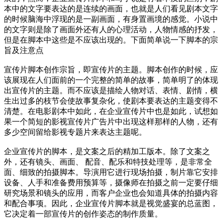
本中的文字要表达的是连续的画面，也就是人们看见剧本文字
的时候脑海中浮现的是一副画面，有身置画境的感觉。小说中
的文字则是除了画面外还有人的心理活动，人物情感的抒发，
但是在脚本中这些是不应该出现的。下面简单说一下脚本的宗
旨及注意点
宣传片脚本创作宗旨，即宣传片的主题。脚本创作的时候，应
该展现在人们面前的一个完整的简单的故事，简单明了的体现
出宣传片的主题。而不应该是描绘人物对话、表情、剧情，横
生出过多的枝节会使故事复杂化，使剧本要表达的主题变得不
清楚。在电影剧本中如此，在企业宣传片中也是如此，试想如
果一个简短的影视宣传片广告片中出现这样那样的人物，还有
多少空间留给影视专题片来表达主题呢。
企业宣传片的脚本，是文案之后的精加工版本。除了文案之
外，还有镜头、画面、 配音、配乐和特技处理等，是非常全
面、细致的拍摄脚本。导演用它进行现场拍摄，制片靠它安排
设备、人手和准备费用预算等，摄像师在拍摄之前一定要仔细
研究场景和镜头的应用，而客户企业也会知道具体的拍摄内容
和配合事项。因此，企业宣传片脚本就是视觉盛宴的总蓝图，
它决定着一部宣传片的创作姿态的制作质量。