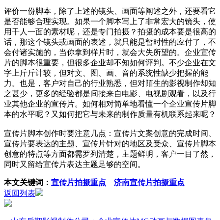
评价一份脚本，除了上述的镜头、画面等阐述之外，还要看它
是否能够合理实现。如果一个脚本写上了非常宏大的镜头，使
用千人一面的素材呢，还是专门拍摄？拍摄的成本要是很高的
话，那这个镜头或画面的表述，就只能是暂时性的应付了，不
会付诸实施的，当你拿到样片时，就会大失所望的。企业宣传
片的脚本很重要，但很多企业却不知如何评判。不少企业在文
字上斤斤计较，但对文、图、画、音的系统性缺少把握的能
力。也是，客户对自己的行业熟悉，但对陌生的影视制作却知
之甚少，更多的经验都是间接来自电影、电视剧观看，以及行
业其他企业的宣传片。如何相对简单地看懂一个企业宣传片脚
本的水平呢？又如何把它与未来的制作质量有机联系起来呢？
宣传片脚本创作时要注意几点：宣传片文案创意的完成时间、
宣传片要表达的主题、宣传片针对的地区及受众、宣传片脚本
创意的特点等方面都需罗列清楚，主题鲜明，客户一目了然，
同时又留给宣传片表达主题足够的空间。
本文关键词：
宣传片拍摄重点
济南宣传片拍摄重点
返回列表