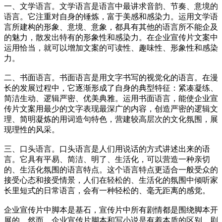
一、文学语言。文学语言是语言中最讲求音韵、节奏、意境的
语言。它注重对自身的锤炼，富于美感和感染力。运用文学语
言所建构的形象、意境、意象，都具有其他的语言所不能企及
的魅力，散发出特有的形象性和感染力。在企业宣传片文案中
运用恰当，就可以增加文案的可读性、趣味性、形象性和感染
力。
二、书面语言。书面语言是用文字书写的视觉化的语言。在漫
长的发展过程中，它逐渐形成了自身的典型特征：紧凑凝练、
简洁生动、逻辑严密、优美典雅。运用书面语言，能使企业宣
传片文案用最少的文字表现最深广的内容，创造严密的逻辑文
理、简明凝炼的用词造句特色，营建较高层次的文化氛围，展
现理性的风采。
三、口头语言。口头语言是人们用说话的方式讲述出来的语
言。它具有平易、简洁、明了、生活化，可以营造一种亲切
的、生活化氛围的语言特点。这个语言特点更适合一般受众的
接受心态和接受情景，人们在轻松的、生活化的氛围中倾听家
长里短式的日常语言，会有一种轻松的、毫无距离的感觉。
企业宣传片中脚本是基石，宣传片中所有剧情都是围绕脚本开
展的，然而，企业宣传片脚本和写小说是有着本质的区别，剧