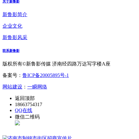
关于新鲁影
新鲁影简介
企业文化
新鲁影风采
联系新鲁影
版权所有©新鲁影传媒 济南经四路万达写字楼A座
备案号：
鲁ICP备20005895号-1
网站建设
：
一瞬网络
返回顶部
18663754317
QQ在线
微信二维码