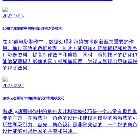
2023.10
13
3D微电影制作中的数据处理和渲染技术
在3D微电影制作中，数据处理和渲染技术起着至关重要的作
用。通过高效的数据处理，制片方能更加准确地捕捉和处理各
种影像资料，提高制作效率和质量。同时，渲染技术的优化也
能够显著提升影像的真实感和逼真度，为观众呈现出更加震撼
的视觉效果。
2023.09
22
游戏cg动画制作中的角色设计和建模技巧
游戏cg动画制作中的角色设计和建模技巧是一个非常有趣且重
要的主题。在游戏中，角色的设计和建模直接影响着游戏的可
玩性和吸引力。首先，角色设计是非常关键的。一个好的角色
设计能够引起玩家的共鸣和兴趣。