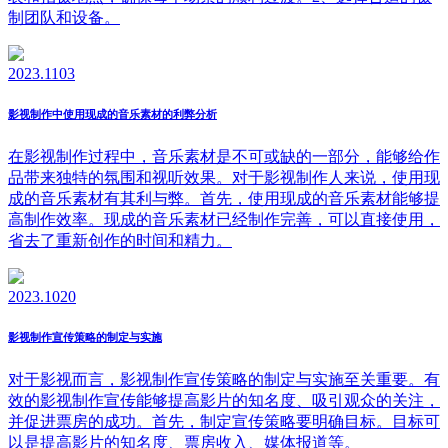
制团队和设备。
2023.11
03
影视制作中使用现成的音乐素材的利弊分析
在影视制作过程中，音乐素材是不可或缺的一部分，能够给作
品带来独特的氛围和视听效果。对于影视制作人来说，使用现
成的音乐素材有其利与弊。首先，使用现成的音乐素材能够提
高制作效率。现成的音乐素材已经制作完善，可以直接使用，
省去了重新创作的时间和精力。
2023.10
20
影视制作宣传策略的制定与实施
对于影视而言，影视制作宣传策略的制定与实施至关重要。有
效的影视制作宣传能够提高影片的知名度、吸引观众的关注，
并促进票房的成功。首先，制定宣传策略要明确目标。目标可
以是提高影片的知名度、票房收入、媒体报道等。