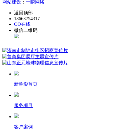
网站建设
：
一瞬网络
返回顶部
18663754317
QQ在线
微信二维码
新鲁影首页
服务项目
客户案例