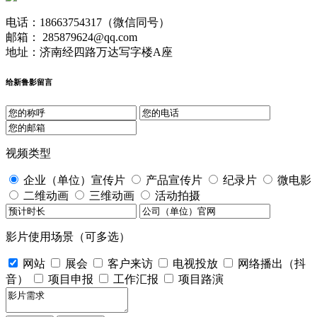
电话：18663754317（微信同号）
邮箱： 285879624@qq.com
地址：济南经四路万达写字楼A座
给新鲁影留言
视频类型
企业（单位）宣传片
产品宣传片
纪录片
微电影
二维动画
三维动画
活动拍摄
影片使用场景（可多选）
网站
展会
客户来访
电视投放
网络播出（抖
音）
项目申报
工作汇报
项目路演