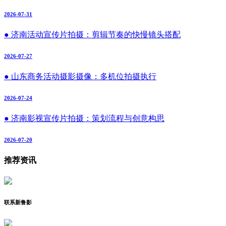
2026-07-31
● 济南活动宣传片拍摄：剪辑节奏的快慢镜头搭配
2026-07-27
● 山东商务活动摄影摄像：多机位拍摄执行
2026-07-24
● 济南影视宣传片拍摄：策划流程与创意构思
2026-07-20
推荐资讯
联系新鲁影