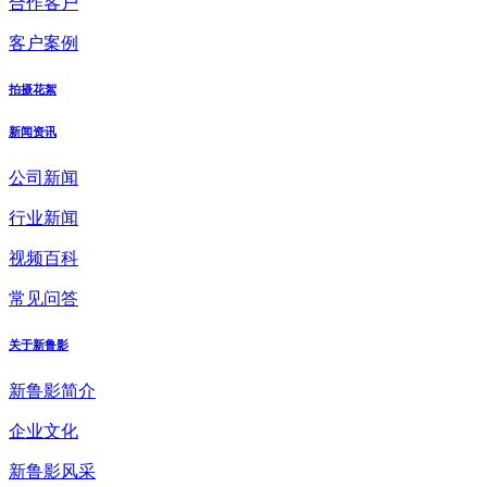
合作客户
客户案例
拍摄花絮
新闻资讯
公司新闻
行业新闻
视频百科
常见问答
关于新鲁影
新鲁影简介
企业文化
新鲁影风采