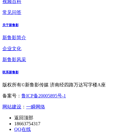
视频百科
常见问答
关于新鲁影
新鲁影简介
企业文化
新鲁影风采
联系新鲁影
版权所有©新鲁影传媒 济南经四路万达写字楼A座
备案号：
鲁ICP备20005895号-1
网站建设
：
一瞬网络
返回顶部
18663754317
QQ在线