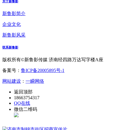
关于新鲁影
新鲁影简介
企业文化
新鲁影风采
联系新鲁影
版权所有©新鲁影传媒 济南经四路万达写字楼A座
备案号：
鲁ICP备20005895号-1
网站建设
：
一瞬网络
返回顶部
18663754317
QQ在线
微信二维码