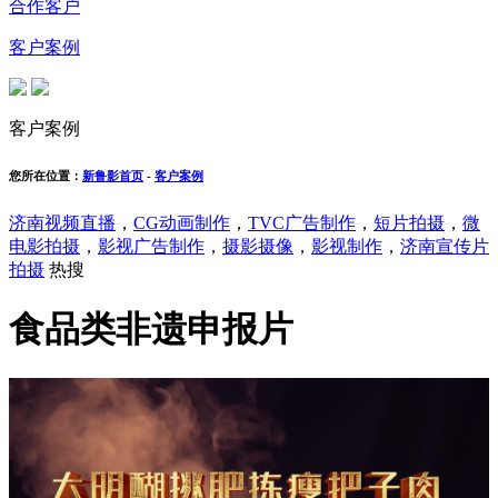
合作客户
客户案例
客户案例
您所在位置：
新鲁影首页
-
客户案例
济南视频直播
，
CG动画制作
，
TVC广告制作
，
短片拍摄
，
微
电影拍摄
，
影视广告制作
，
摄影摄像
，
影视制作
，
济南宣传片
拍摄
热搜
食品类非遗申报片