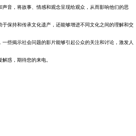
和声音，将故事、情感和观念呈现给观众，从而影响他们的思
于保持和传承文化遗产，还能够增进不同文化之间的理解和交
一些揭示社会问题的影片能够引起公众的关注和讨论，激发人
疑解惑，期待您的来电。