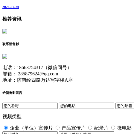
2026-07-20
推荐资讯
联系新鲁影
电话：18663754317（微信同号）
邮箱： 285879624@qq.com
地址：济南经四路万达写字楼A座
给新鲁影留言
视频类型
企业（单位）宣传片
产品宣传片
纪录片
微电影