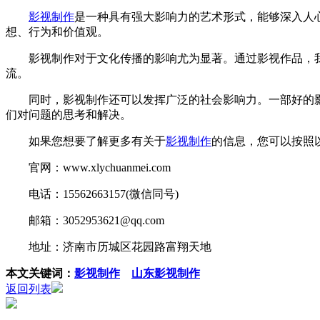
影视制作
是一种具有强大影响力的艺术形式，能够深入人
想、行为和价值观。
影视制作对于文化传播的影响尤为显著。通过影视作品，我
流。
同时，影视制作还可以发挥广泛的社会影响力。一部好的影
们对问题的思考和解决。
如果您想要了解更多有关于
影视制作
的信息，您可以按照
官网：www.xlychuanmei.com
电话：15562663157(微信同号)
邮箱：3052953621@qq.com
地址：济南市历城区花园路富翔天地
本文关键词：
影视制作
山东影视制作
返回列表