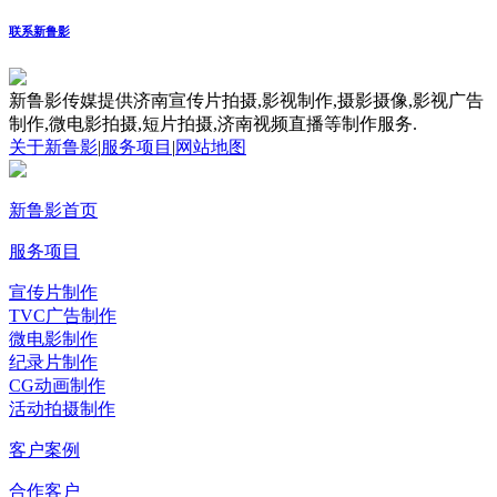
联系新鲁影
新鲁影传媒提供济南宣传片拍摄,影视制作,摄影摄像,影视广告
制作,微电影拍摄,短片拍摄,济南视频直播等制作服务.
关于新鲁影
|
服务项目
|
网站地图
新鲁影首页
服务项目
宣传片制作
TVC广告制作
微电影制作
纪录片制作
CG动画制作
活动拍摄制作
客户案例
合作客户