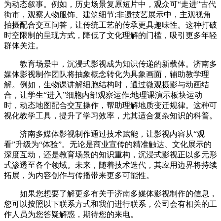
为动态叙事。例如，历史场景复原短片中，观众可“走进”古代
街市，观察人物服饰、建筑细节;非遗技艺展示中，主观视角
拍摄配合交互问答，让传统工艺的传承更具趣味性。这种打破
时空限制的呈现方式，降低了文化理解的门槛，吸引更多年轻
群体关注。
教育场景中，沉浸式影视成为知识传递的新载体。济南多
媒体影视制作团队将抽象概念转化为具象画面，辅助教学理
解。例如，生物课讲解细胞结构时，通过微观摄影与动画结
合，让学生“进入”细胞内部观察运作;地理课演示板块运动
时，动态地图配合交互操作，帮助理解地质变迁规律。这种可
视化教学工具，提升了学习效率，尤其适合复杂知识的科普。
济南多媒体影视制作通过技术赋能，让影视内容从“观
看”升级为“体验”。无论是商业宣传的精准触达、文化展示的
深度互动，还是教育场景的知识重构，沉浸式影视正以多元形
式渗透至各个领域。未来，随着技术迭代，其应用边界将持续
拓展，为内容创作与传播带来更多可能性。
如果您想要了解更多有关于济南多媒体影视制作的信息，
您可以按照以下联系方式和我们进行联系，公司会有相关的工
作人员为您答疑解惑，期待您的来电。