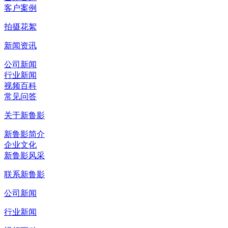
客户案例
拍摄花絮
新闻资讯
公司新闻
行业新闻
视频百科
常见问答
关于新鲁影
新鲁影简介
企业文化
新鲁影风采
联系新鲁影
公司新闻
行业新闻