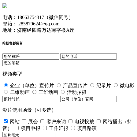
电话：18663754317（微信同号）
邮箱： 285879624@qq.com
地址：济南经四路万达写字楼A座
给新鲁影留言
视频类型
企业（单位）宣传片
产品宣传片
纪录片
微电影
二维动画
三维动画
活动拍摄
影片使用场景（可多选）
网站
展会
客户来访
电视投放
网络播出（抖
音）
项目申报
工作汇报
项目路演