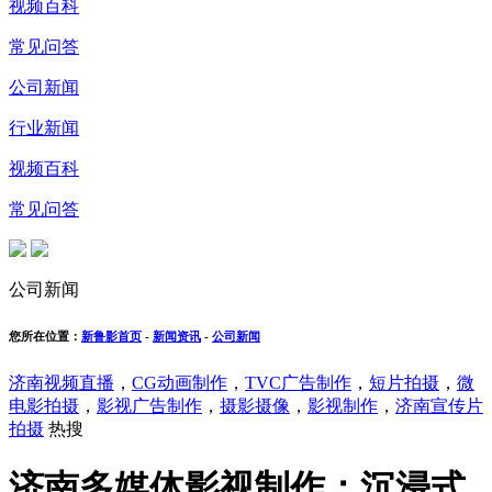
视频百科
常见问答
公司新闻
行业新闻
视频百科
常见问答
公司新闻
您所在位置：
新鲁影首页
-
新闻资讯
-
公司新闻
济南视频直播
，
CG动画制作
，
TVC广告制作
，
短片拍摄
，
微
电影拍摄
，
影视广告制作
，
摄影摄像
，
影视制作
，
济南宣传片
拍摄
热搜
济南多媒体影视制作：沉浸式