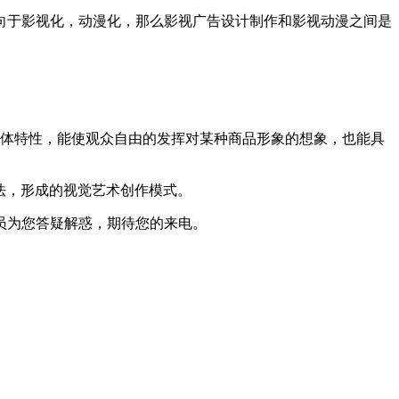
向于影视化，动漫化，那么影视广告设计制作和影视动漫之间是
体特性，能使观众自由的发挥对某种商品形象的想象，也能具
法，形成的视觉艺术创作模式。
员为您答疑解惑，期待您的来电。