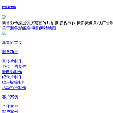
联系新鲁影
新鲁影传媒提供济南宣传片拍摄,影视制作,摄影摄像,影视广告制
关于新鲁影
|
服务项目
|
网站地图
新鲁影首页
服务项目
宣传片制作
TVC广告制作
微电影制作
纪录片制作
CG动画制作
活动拍摄制作
客户案例
合作客户
客户案例