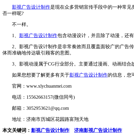
影视广告设计制作
是现在众多营销宣传手段中的一种常见
否一样呢?
不一样。
1、
影视广告设计制作
包含动漫设计，并且除了动漫，还有
2、影视广告设计制作是非常奏效而且覆盖面较广的广告传播
体而准确地传达吸引顾客的意图。
3、影视动漫属于CG行业部分。主要通过漫画、动画结合故
如果您想要了解更多有关于
影视广告设计制作
的信息，您
官网：www.xlychuanmei.com
电话：15562663157(微信同号)
邮箱：3052953621@qq.com
地址：济南市历城区花园路富翔天地
本文关键词：
影视广告设计制作
济南影视广告设计制作