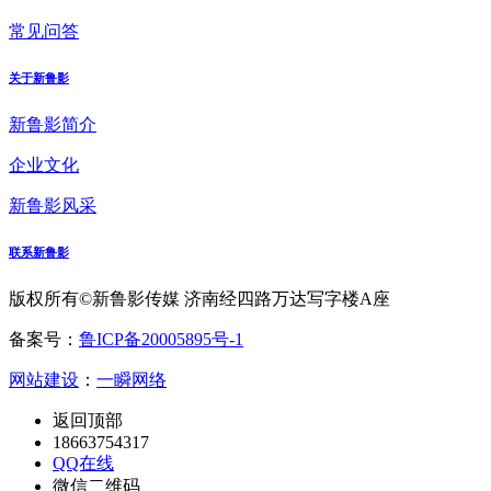
常见问答
关于新鲁影
新鲁影简介
企业文化
新鲁影风采
联系新鲁影
版权所有©新鲁影传媒 济南经四路万达写字楼A座
备案号：
鲁ICP备20005895号-1
网站建设
：
一瞬网络
返回顶部
18663754317
QQ在线
微信二维码