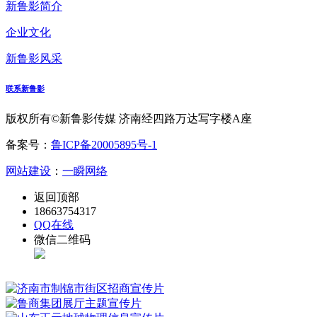
新鲁影简介
企业文化
新鲁影风采
联系新鲁影
版权所有©新鲁影传媒 济南经四路万达写字楼A座
备案号：
鲁ICP备20005895号-1
网站建设
：
一瞬网络
返回顶部
18663754317
QQ在线
微信二维码