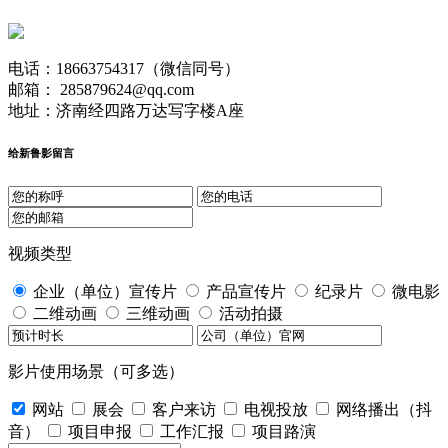
电话：18663754317（微信同号）
邮箱： 285879624@qq.com
地址：济南经四路万达写字楼A座
给新鲁影留言
视频类型
企业（单位）宣传片
产品宣传片
纪录片
微电影
二维动画
三维动画
活动拍摄
影片使用场景（可多选）
网站
展会
客户来访
电视投放
网络播出（抖
音）
项目申报
工作汇报
项目路演