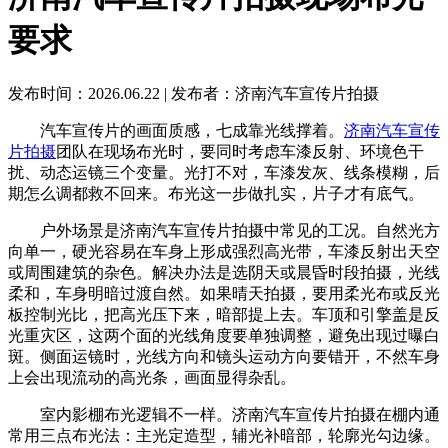
要求
发布时间：2026.06.22
|
发布者：济南汽车宣传片拍摄
汽车宣传片的画面质感，七成靠光线撑着。
济南汽车宣传
片拍摄
团队在现场布光时，要同时考虑车漆反射、环境色干
扰、动态运镜三个变量。光打不对，车漆发灰、线条模糊，后
期怎么调都救不回来。布光这一步做扎实，片子才有底气。
户外场景是济南汽车宣传片拍摄中常见的工况。自然光方
向单一，硬光容易在车身上形成强烈高光带，车漆反射出天空
或周围建筑的杂色。解决办法是选阴天或晨昏时段拍摄，光线
柔和，车身明暗过渡自然。如果晴天拍摄，要用柔光布或反光
板控制光比，把高光压下来，暗部提上去。车顶和引擎盖是反
光重灾区，这两个面的光线角度要单独调整，避免出现过曝白
斑。侧面运镜时，光线方向和镜头运动方向要错开，不然车身
上会出现流动的高光条，画面显得杂乱。
室内影棚布光逻辑不一样。济南汽车宣传片拍摄在棚内通
常用三点布光法：主光定造型，辅光补暗部，轮廓光勾边缘。