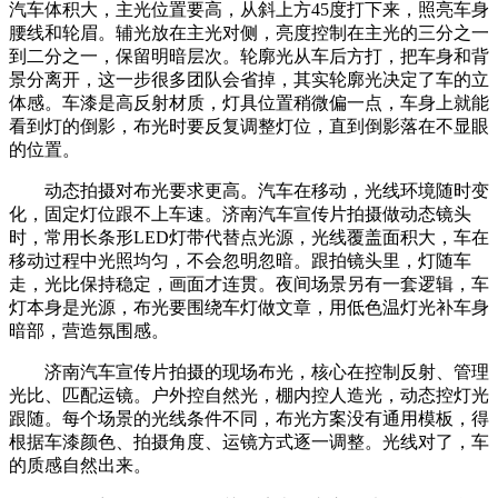
汽车体积大，主光位置要高，从斜上方45度打下来，照亮车身
腰线和轮眉。辅光放在主光对侧，亮度控制在主光的三分之一
到二分之一，保留明暗层次。轮廓光从车后方打，把车身和背
景分离开，这一步很多团队会省掉，其实轮廓光决定了车的立
体感。车漆是高反射材质，灯具位置稍微偏一点，车身上就能
看到灯的倒影，布光时要反复调整灯位，直到倒影落在不显眼
的位置。
动态拍摄对布光要求更高。汽车在移动，光线环境随时变
化，固定灯位跟不上车速。济南汽车宣传片拍摄做动态镜头
时，常用长条形LED灯带代替点光源，光线覆盖面积大，车在
移动过程中光照均匀，不会忽明忽暗。跟拍镜头里，灯随车
走，光比保持稳定，画面才连贯。夜间场景另有一套逻辑，车
灯本身是光源，布光要围绕车灯做文章，用低色温灯光补车身
暗部，营造氛围感。
济南汽车宣传片拍摄的现场布光，核心在控制反射、管理
光比、匹配运镜。户外控自然光，棚内控人造光，动态控灯光
跟随。每个场景的光线条件不同，布光方案没有通用模板，得
根据车漆颜色、拍摄角度、运镜方式逐一调整。光线对了，车
的质感自然出来。