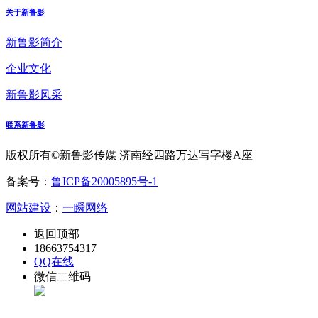
关于新鲁影
新鲁影简介
企业文化
新鲁影风采
联系新鲁影
版权所有©新鲁影传媒 济南经四路万达写字楼A座
备案号：
鲁ICP备20005895号-1
网站建设
：
一瞬网络
返回顶部
18663754317
QQ在线
微信二维码