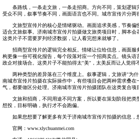
条路线，一条走文旅，一条走招商。方向不同，策划逻辑
受众不同，叙事节奏不同，画面语言也不同。城市宣传片分两
文旅型宣传片的核心是情绪驱动。画面追求美感，节奏偏慢
适合文旅叙事。济南城市宣传片拍摄做文旅类项目时，脚本会
这类片子不需要罗列经济数据，让人看完想来就够了。
招商型宣传片的逻辑完全相反。情绪让位给信息，画面服务
构更像一份可视化报告，每个段落对应一个招商卖点。镜头语
政企对接场合。这类片子不能拍得太"美"，太美反而让人觉得
两种类型的差异落在三个维度上。叙事逻辑，文旅讲"为什么
南城市宣传片拍摄在实际操作中，有些项目会把两种需求叠在
气，都要做区分处理。济南城市宣传片拍摄团队在这类复合项
文旅和招商，不同用途不同方案，所以要在策划阶段把类型
想投，目标明确，执行才不会跑偏。
如果您想要了解更多有关于济南城市宣传片拍摄的信息，您
官网：www.xlychuanmei.com