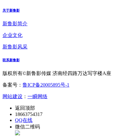
关于新鲁影
新鲁影简介
企业文化
新鲁影风采
联系新鲁影
版权所有©新鲁影传媒 济南经四路万达写字楼A座
备案号：
鲁ICP备20005895号-1
网站建设
：
一瞬网络
返回顶部
18663754317
QQ在线
微信二维码