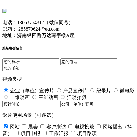
电话：18663754317（微信同号）
邮箱： 285879624@qq.com
地址：济南经四路万达写字楼A座
给新鲁影留言
视频类型
企业（单位）宣传片
产品宣传片
纪录片
微电影
二维动画
三维动画
活动拍摄
影片使用场景（可多选）
网站
展会
客户来访
电视投放
网络播出（抖
音）
项目申报
工作汇报
项目路演