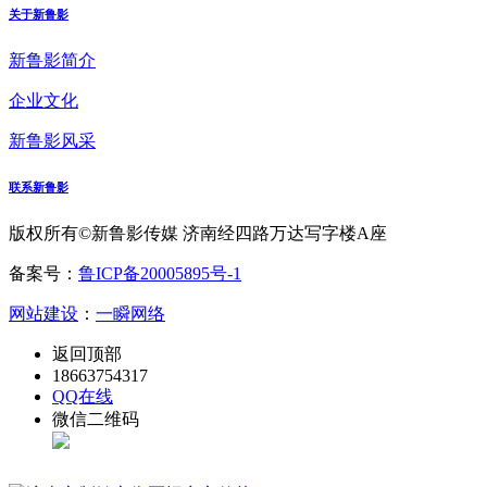
关于新鲁影
新鲁影简介
企业文化
新鲁影风采
联系新鲁影
版权所有©新鲁影传媒 济南经四路万达写字楼A座
备案号：
鲁ICP备20005895号-1
网站建设
：
一瞬网络
返回顶部
18663754317
QQ在线
微信二维码