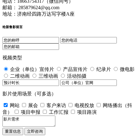
电话：18663754317（微信同号）
邮箱： 285879624@qq.com
地址：济南经四路万达写字楼A座
给新鲁影留言
视频类型
企业（单位）宣传片
产品宣传片
纪录片
微电影
二维动画
三维动画
活动拍摄
影片使用场景（可多选）
网站
展会
客户来访
电视投放
网络播出（抖
音）
项目申报
工作汇报
项目路演