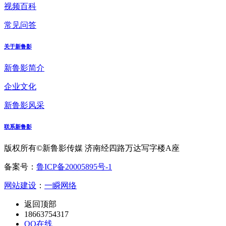
视频百科
常见问答
关于新鲁影
新鲁影简介
企业文化
新鲁影风采
联系新鲁影
版权所有©新鲁影传媒 济南经四路万达写字楼A座
备案号：
鲁ICP备20005895号-1
网站建设
：
一瞬网络
返回顶部
18663754317
QQ在线