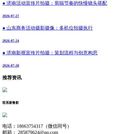
● 济南活动宣传片拍摄：剪辑节奏的快慢镜头搭配
2026-07-27
● 山东商务活动摄影摄像：多机位拍摄执行
2026-07-24
● 济南影视宣传片拍摄：策划流程与创意构思
2026-07-20
推荐资讯
联系新鲁影
电话：18663754317（微信同号）
邮箱： 285879624@qq.com