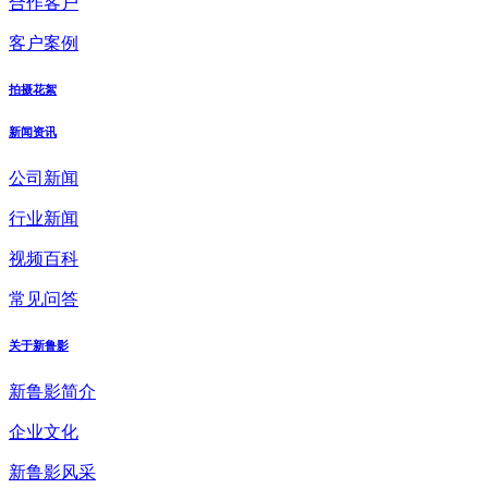
合作客户
客户案例
拍摄花絮
新闻资讯
公司新闻
行业新闻
视频百科
常见问答
关于新鲁影
新鲁影简介
企业文化
新鲁影风采