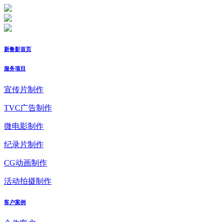
新鲁影首页
服务项目
宣传片制作
TVC广告制作
微电影制作
纪录片制作
CG动画制作
活动拍摄制作
客户案例