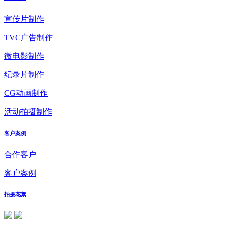
宣传片制作
TVC广告制作
微电影制作
纪录片制作
CG动画制作
活动拍摄制作
客户案例
合作客户
客户案例
拍摄花絮