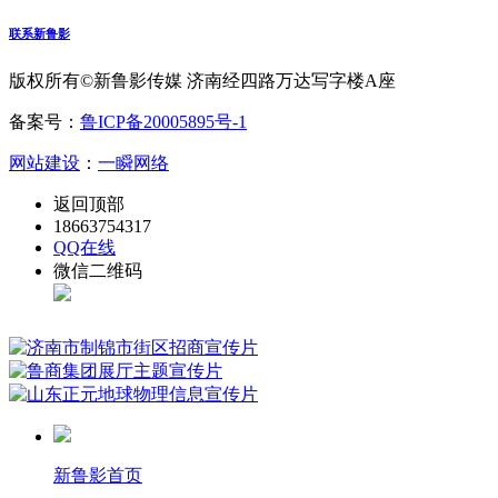
联系新鲁影
版权所有©新鲁影传媒 济南经四路万达写字楼A座
备案号：
鲁ICP备20005895号-1
网站建设
：
一瞬网络
返回顶部
18663754317
QQ在线
微信二维码
新鲁影首页