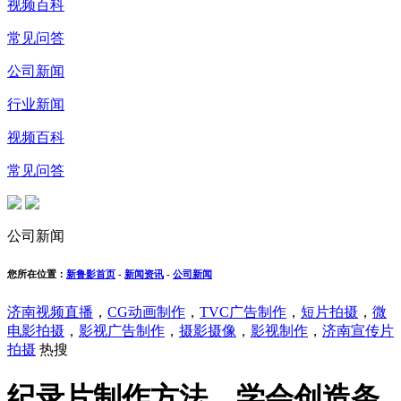
视频百科
常见问答
公司新闻
行业新闻
视频百科
常见问答
公司新闻
您所在位置：
新鲁影首页
-
新闻资讯
-
公司新闻
济南视频直播
，
CG动画制作
，
TVC广告制作
，
短片拍摄
，
微
电影拍摄
，
影视广告制作
，
摄影摄像
，
影视制作
，
济南宣传片
拍摄
热搜
纪录片制作方法，学会创造条