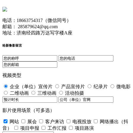
电话：18663754317（微信同号）
邮箱： 285879624@qq.com
地址：济南经四路万达写字楼A座
给新鲁影留言
视频类型
企业（单位）宣传片
产品宣传片
纪录片
微电影
二维动画
三维动画
活动拍摄
影片使用场景（可多选）
网站
展会
客户来访
电视投放
网络播出（抖
音）
项目申报
工作汇报
项目路演