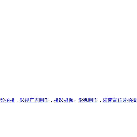
影拍摄
，
影视广告制作
，
摄影摄像
，
影视制作
，
济南宣传片拍摄