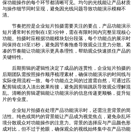
保功能操作的每个环节都清晰可见。均匀的光线能让产品材质
与操作细节同时呈现，避免因光线问题导致功能演示模糊不
清。
节奏把控是企业短片拍摄需要关注的要点，产品功能演示
短片通常时长控制在1至3分钟，需在有限时间内完整呈现核心
功能。拍摄时应根据功能模块划分段落，每个功能点的展示时
间保持在10至15秒，避免因节奏拖沓导致观众注意力分散。紧
凑的节奏能让功能演示更具条理性，帮助观众快速抓住产品的
关键特性。
后期剪辑的逻辑性决定了成品的连贯性，企业短片拍摄的
后期团队需按照操作顺序梳理素材，确保功能演示的时间线与
实际使用流程一致。每个功能点之间的过渡需自然，可通过匹
配剪辑或淡入淡出效果衔接，避免因剪辑跳跃导致观众理解混
乱。清晰的剪辑逻辑能让功能演示的信息传递更顺畅，提升短
片的专业度。
企业短片拍摄在处理产品功能演示时，还需注意背景的简
洁性。纯色或简约的背景能让产品成为视觉焦点，避免杂乱环
境分散观众对功能操作的注意力。背景的选择应与产品颜色形
成对比，但不过于抢眼，确保观众的视线始终集中在产品功能