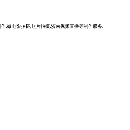
作,微电影拍摄,短片拍摄,济南视频直播等制作服务.