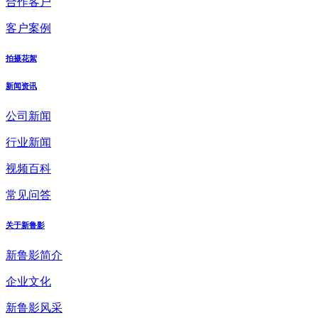
合作客户
客户案例
拍摄花絮
新闻资讯
公司新闻
行业新闻
视频百科
常见问答
关于新鲁影
新鲁影简介
企业文化
新鲁影风采