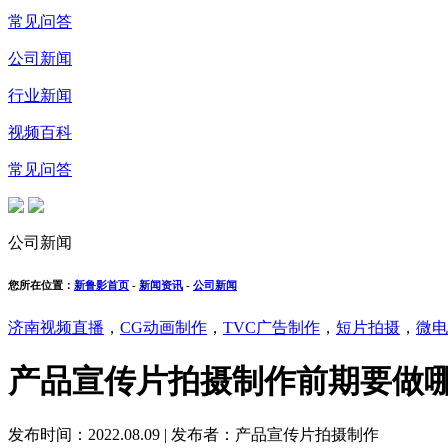
常见问答
公司新闻
行业新闻
视频百科
常见问答
公司新闻
您所在位置：
新鲁影首页
-
新闻资讯
-
公司新闻
济南视频直播
，
CG动画制作
，
TVC广告制作
，
短片拍摄
，
微电
产品宣传片拍摄制作前期要做
发布时间：2022.08.09
|
发布者：产品宣传片拍摄制作