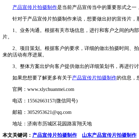
产品宣传片拍摄制作
是当前产品宣传当中的重要形式之一
针对于产品宣传片拍摄制作来说，想要做出好的宣传片，那
1、业务沟通。根据有关市场信息，进行和客户之间的内部交
片。
2、项目策划。根据客户的要求，详细的做出拍摄时间、拍摄
来的活动有序进展。
3、整体方案出炉向客户提供做出的详细策划书，再进行讨
如果您想要了解更多有关于
产品宣传片拍摄制作
的信息，
官网：www.xlychuanmei.com
电话：15562663157(微信同号)
邮箱：3052953621@qq.com
地址：济南市历城区花园路富翔天地
本文关键词：
产品宣传片拍摄制作
山东产品宣传片拍摄制作