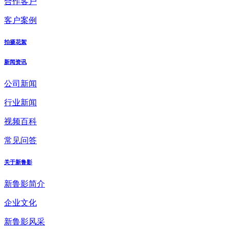
合作客户
客户案例
拍摄花絮
新闻资讯
公司新闻
行业新闻
视频百科
常见问答
关于新鲁影
新鲁影简介
企业文化
新鲁影风采