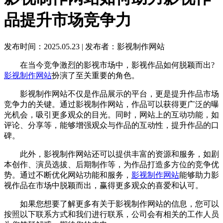
品提升市场竞争力
发布时间：2025.05.23
|
发布者：影视制作网站
在当今竞争激烈的影视市场中，影视作品如何脱颖而出?
影视制作网站
扮演了至关重要的角色。
影视制作网站不仅是作品展示的平台，更是提升作品市场
竞争力的关键。通过影视制作网站，作品可以获得更广泛的曝
光机会，吸引更多观众的目光。同时，网站上的互动功能，如
评论、分享等，能够增强观众与作品的互动性，提升作品的口
碑。
此外，影视制作网站还可以提供丰富的资源和服务，如剧
本创作、演员选拔、后期制作等，为作品打造多方位的竞争优
势。通过不断优化网站功能和服务，
影视制作网站
能够助力影
视作品在市场中脱颖而出，赢得更多观众的喜爱和认可。
如果您想要了解更多有关于影视制作网站的信息，您可以
按照以下联系方式和我们进行联系，公司会有相关的工作人员