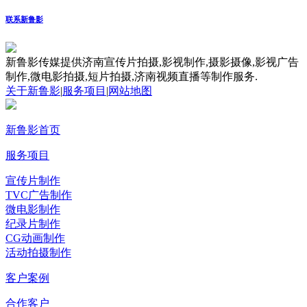
联系新鲁影
新鲁影传媒提供济南宣传片拍摄,影视制作,摄影摄像,影视广告
制作,微电影拍摄,短片拍摄,济南视频直播等制作服务.
关于新鲁影
|
服务项目
|
网站地图
新鲁影首页
服务项目
宣传片制作
TVC广告制作
微电影制作
纪录片制作
CG动画制作
活动拍摄制作
客户案例
合作客户