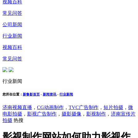
视频百科
常见问答
公司新闻
行业新闻
视频百科
常见问答
行业新闻
您所在位置：
新鲁影首页
-
新闻资讯
-
行业新闻
济南视频直播
，
CG动画制作
，
TVC广告制作
，
短片拍摄
，
微
电影拍摄
，
影视广告制作
，
摄影摄像
，
影视制作
，
济南宣传片
拍摄
热搜
影视制作网站如何助力影视作