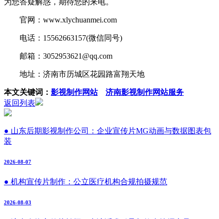
为您答疑解惑，期待您的来电。
官网：www.xlychuanmei.com
电话：15562663157(微信同号)
邮箱：3052953621@qq.com
地址：济南市历城区花园路富翔天地
本文关键词：
影视制作网站
济南影视制作网站服务
返回列表
● 山东后期影视制作公司：企业宣传片MG动画与数据图表包
装
2026-08-07
● 机构宣传片制作：公立医疗机构合规拍摄规范
2026-08-03