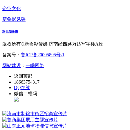
企业文化
新鲁影风采
联系新鲁影
版权所有©新鲁影传媒 济南经四路万达写字楼A座
备案号：
鲁ICP备20005895号-1
网站建设
：
一瞬网络
返回顶部
18663754317
QQ在线
微信二维码