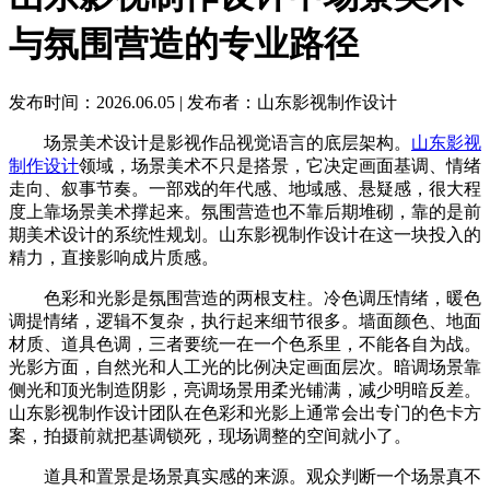
与氛围营造的专业路径
发布时间：2026.06.05
|
发布者：山东影视制作设计
场景美术设计是影视作品视觉语言的底层架构。
山东影视
制作设计
领域，场景美术不只是搭景，它决定画面基调、情绪
走向、叙事节奏。一部戏的年代感、地域感、悬疑感，很大程
度上靠场景美术撑起来。氛围营造也不靠后期堆砌，靠的是前
期美术设计的系统性规划。山东影视制作设计在这一块投入的
精力，直接影响成片质感。
色彩和光影是氛围营造的两根支柱。冷色调压情绪，暖色
调提情绪，逻辑不复杂，执行起来细节很多。墙面颜色、地面
材质、道具色调，三者要统一在一个色系里，不能各自为战。
光影方面，自然光和人工光的比例决定画面层次。暗调场景靠
侧光和顶光制造阴影，亮调场景用柔光铺满，减少明暗反差。
山东影视制作设计团队在色彩和光影上通常会出专门的色卡方
案，拍摄前就把基调锁死，现场调整的空间就小了。
道具和置景是场景真实感的来源。观众判断一个场景真不