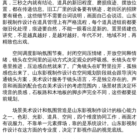
真，三秒之内就有结论。道具的新旧程度、磨损痕迹、摆放位
置，都在传递信息。旧工厂里的设备要有锈迹，老街区的招牌
要有褪色，这些细节不需要台词说明，画面自己会说话。山东
影视制作设计在道具管理上有严格流程，每个道具进组前都要
做旧化处理，痕迹要自然，不能一眼看出是新的。置景搭建也
讲究，不是越真越好，是越对越好。年代不对、地域不对，再
精致也出戏。
空间调度影响氛围节奏。封闭空间压情绪，开放空间释情
绪，镜头在空间里的运动方式决定观众的呼吸感。长镜头在窄
巷里推进，压迫感自然就来了。广角镜头在旷野里拉开，孤独
感也出来了。山东影视制作设计在空间规划阶段就会跟导演沟
通镜头方案，美术设计服务于镜头语言，不是独立存在的。声
音和画面的配合也在美术设计的考虑范围内，场景材质决定环
境音的质感，石板路和木地板的脚步声完全不同，这些都要提
前规划。
场景美术设计和氛围营造是山东影视制作设计的核心能力
之一。色彩、光影、道具、空间，四个维度协同工作，画面才
有说服力。不靠单一元素撑场，靠的是系统设计。山东影视制
作设计在这方面的专业度，决定了影视作品的视觉底线。