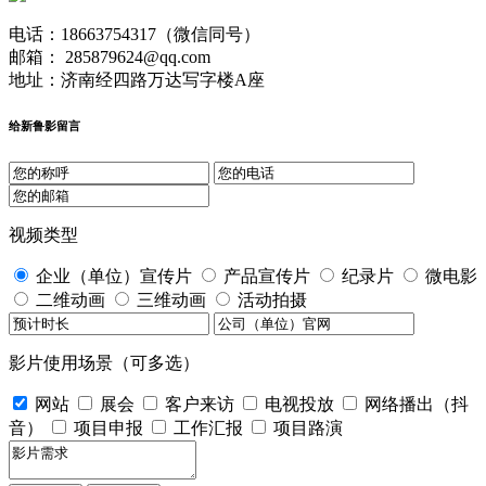
电话：18663754317（微信同号）
邮箱： 285879624@qq.com
地址：济南经四路万达写字楼A座
给新鲁影留言
视频类型
企业（单位）宣传片
产品宣传片
纪录片
微电影
二维动画
三维动画
活动拍摄
影片使用场景（可多选）
网站
展会
客户来访
电视投放
网络播出（抖
音）
项目申报
工作汇报
项目路演