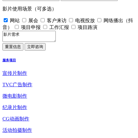
影片使用场景（可多选）
网站
展会
客户来访
电视投放
网络播出（抖
音）
项目申报
工作汇报
项目路演
服务项目
宣传片制作
TVC广告制作
微电影制作
纪录片制作
CG动画制作
活动拍摄制作