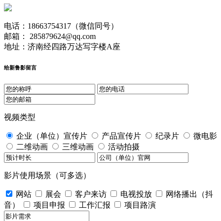
电话：18663754317（微信同号）
邮箱： 285879624@qq.com
地址：济南经四路万达写字楼A座
给新鲁影留言
视频类型
企业（单位）宣传片
产品宣传片
纪录片
微电影
二维动画
三维动画
活动拍摄
影片使用场景（可多选）
网站
展会
客户来访
电视投放
网络播出（抖
音）
项目申报
工作汇报
项目路演