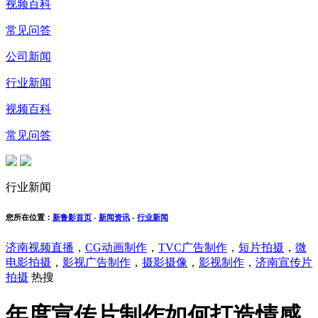
视频百科
常见问答
公司新闻
行业新闻
视频百科
常见问答
行业新闻
您所在位置：
新鲁影首页
-
新闻资讯
-
行业新闻
济南视频直播
，
CG动画制作
，
TVC广告制作
，
短片拍摄
，
微
电影拍摄
，
影视广告制作
，
摄影摄像
，
影视制作
，
济南宣传片
拍摄
热搜
年度宣传片制作如何打造情感