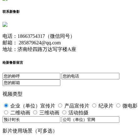
联系新鲁影
电话：18663754317（微信同号）
邮箱： 285879624@qq.com
地址：济南经四路万达写字楼A座
给新鲁影留言
视频类型
企业（单位）宣传片
产品宣传片
纪录片
微电影
二维动画
三维动画
活动拍摄
影片使用场景（可多选）