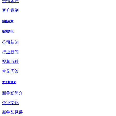
合作客户
客户案例
拍摄花絮
新闻资讯
公司新闻
行业新闻
视频百科
常见问答
关于新鲁影
新鲁影简介
企业文化
新鲁影风采