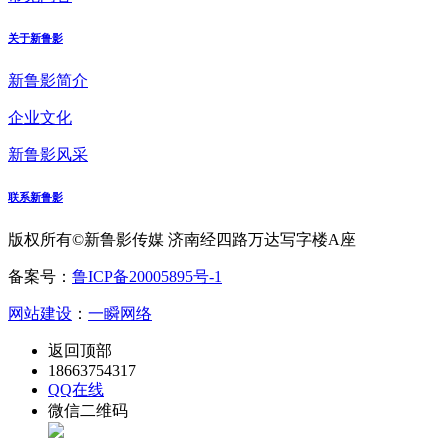
关于新鲁影
新鲁影简介
企业文化
新鲁影风采
联系新鲁影
版权所有©新鲁影传媒 济南经四路万达写字楼A座
备案号：
鲁ICP备20005895号-1
网站建设
：
一瞬网络
返回顶部
18663754317
QQ在线
微信二维码