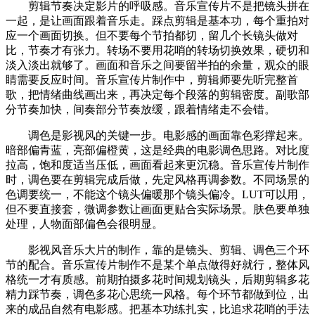
剪辑节奏决定影片的呼吸感。音乐宣传片不是把镜头拼在
一起，是让画面跟着音乐走。踩点剪辑是基本功，每个重拍对
应一个画面切换。但不要每个节拍都切，留几个长镜头做对
比，节奏才有张力。转场不要用花哨的转场切换效果，硬切和
淡入淡出就够了。画面和音乐之间要留半拍的余量，观众的眼
睛需要反应时间。音乐宣传片制作中，剪辑师要先听完整首
歌，把情绪曲线画出来，再决定每个段落的剪辑密度。副歌部
分节奏加快，间奏部分节奏放缓，跟着情绪走不会错。
调色是影视风的关键一步。电影感的画面靠色彩撑起来。
暗部偏青蓝，亮部偏橙黄，这是经典的电影调色思路。对比度
拉高，饱和度适当压低，画面看起来更沉稳。音乐宣传片制作
时，调色要在剪辑完成后做，先定风格再调参数。不同场景的
色调要统一，不能这个镜头偏暖那个镜头偏冷。LUT可以用，
但不要直接套，微调参数让画面更贴合实际场景。肤色要单独
处理，人物面部偏色会很明显。
影视风音乐大片的制作，靠的是镜头、剪辑、调色三个环
节的配合。音乐宣传片制作不是某个单点做得好就行，整体风
格统一才有质感。前期拍摄多花时间规划镜头，后期剪辑多花
精力踩节奏，调色多花心思统一风格。每个环节都做到位，出
来的成品自然有电影感。把基本功练扎实，比追求花哨的手法