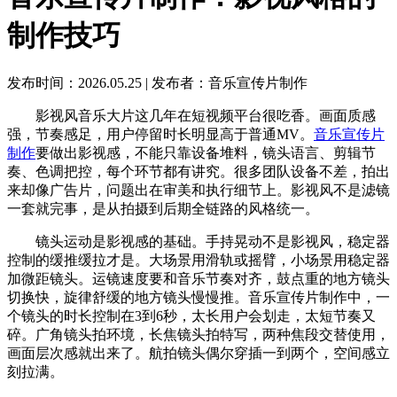
制作技巧
发布时间：2026.05.25
|
发布者：音乐宣传片制作
影视风音乐大片这几年在短视频平台很吃香。画面质感
强，节奏感足，用户停留时长明显高于普通MV。
音乐宣传片
制作
要做出影视感，不能只靠设备堆料，镜头语言、剪辑节
奏、色调把控，每个环节都有讲究。很多团队设备不差，拍出
来却像广告片，问题出在审美和执行细节上。影视风不是滤镜
一套就完事，是从拍摄到后期全链路的风格统一。
镜头运动是影视感的基础。手持晃动不是影视风，稳定器
控制的缓推缓拉才是。大场景用滑轨或摇臂，小场景用稳定器
加微距镜头。运镜速度要和音乐节奏对齐，鼓点重的地方镜头
切换快，旋律舒缓的地方镜头慢慢推。音乐宣传片制作中，一
个镜头的时长控制在3到6秒，太长用户会划走，太短节奏又
碎。广角镜头拍环境，长焦镜头拍特写，两种焦段交替使用，
画面层次感就出来了。航拍镜头偶尔穿插一到两个，空间感立
刻拉满。