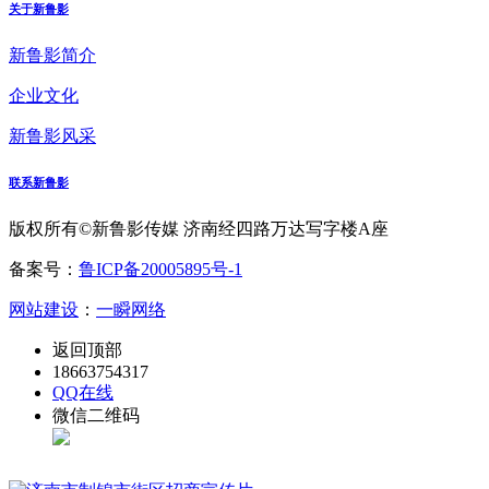
关于新鲁影
新鲁影简介
企业文化
新鲁影风采
联系新鲁影
版权所有©新鲁影传媒 济南经四路万达写字楼A座
备案号：
鲁ICP备20005895号-1
网站建设
：
一瞬网络
返回顶部
18663754317
QQ在线
微信二维码