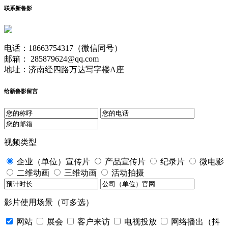
联系新鲁影
电话：18663754317（微信同号）
邮箱： 285879624@qq.com
地址：济南经四路万达写字楼A座
给新鲁影留言
视频类型
企业（单位）宣传片
产品宣传片
纪录片
微电影
二维动画
三维动画
活动拍摄
影片使用场景（可多选）
网站
展会
客户来访
电视投放
网络播出（抖