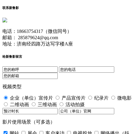
联系新鲁影
电话：18663754317（微信同号）
邮箱： 285879624@qq.com
地址：济南经四路万达写字楼A座
给新鲁影留言
视频类型
企业（单位）宣传片
产品宣传片
纪录片
微电影
二维动画
三维动画
活动拍摄
影片使用场景（可多选）
网站
展会
客户来访
电视投放
网络播出（抖