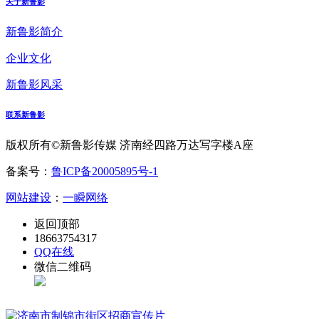
关于新鲁影
新鲁影简介
企业文化
新鲁影风采
联系新鲁影
版权所有©新鲁影传媒 济南经四路万达写字楼A座
备案号：
鲁ICP备20005895号-1
网站建设
：
一瞬网络
返回顶部
18663754317
QQ在线
微信二维码