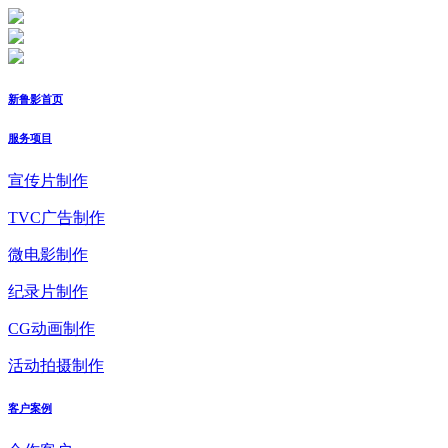
新鲁影首页
服务项目
宣传片制作
TVC广告制作
微电影制作
纪录片制作
CG动画制作
活动拍摄制作
客户案例