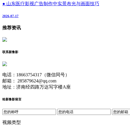
● 山东医疗影视广告制作中实景布光与画面技巧
2026-07-17
推荐资讯
联系新鲁影
电话：18663754317（微信同号）
邮箱： 285879624@qq.com
地址：济南经四路万达写字楼A座
给新鲁影留言
视频类型