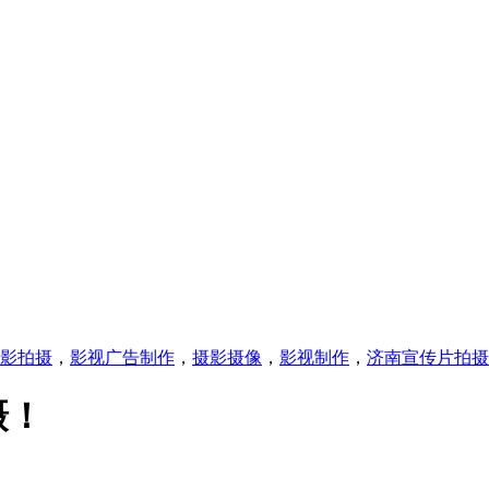
影拍摄
，
影视广告制作
，
摄影摄像
，
影视制作
，
济南宣传片拍摄
摄！