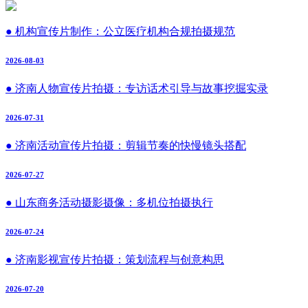
● 机构宣传片制作：公立医疗机构合规拍摄规范
2026-08-03
● 济南人物宣传片拍摄：专访话术引导与故事挖掘实录
2026-07-31
● 济南活动宣传片拍摄：剪辑节奏的快慢镜头搭配
2026-07-27
● 山东商务活动摄影摄像：多机位拍摄执行
2026-07-24
● 济南影视宣传片拍摄：策划流程与创意构思
2026-07-20