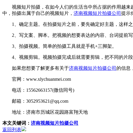
视频短片拍摄，在如今人们的生活当中所占据的作用越来越
中，拍摄出属于自己的视频短片，
济南视频短片拍摄公司
提示
1、确定主题。在拍摄短片之前，要先确定好主题，这样之
2、写文案、脚本。把视频的想要表达的内容、台词提前写
3、拍摄视频。简单的拍摄工具就是手机+三脚架。
4、视频剪辑。视频拍摄完成后就需要剪辑，把不同的片段
如果您想要了解更多有关于
济南视频短片拍摄公司
的信息
官网：www.xlychuanmei.com
电话：15562663157(微信同号)
邮箱：3052953621@qq.com
地址：济南市历城区花园路富翔天地
本文关键词：
济南视频短片拍摄公司
返回列表