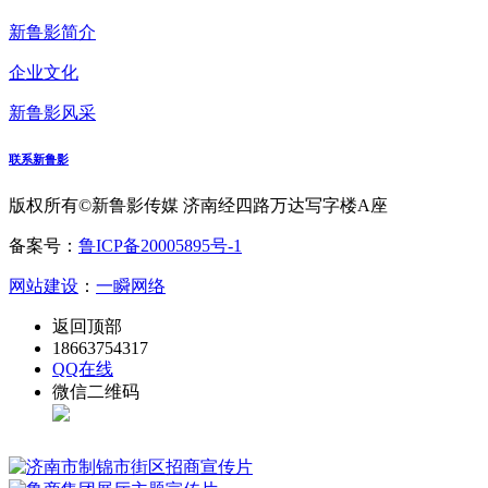
新鲁影简介
企业文化
新鲁影风采
联系新鲁影
版权所有©新鲁影传媒 济南经四路万达写字楼A座
备案号：
鲁ICP备20005895号-1
网站建设
：
一瞬网络
返回顶部
18663754317
QQ在线
微信二维码