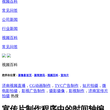
视频百科
常见问答
公司新闻
行业新闻
视频百科
常见问答
视频百科
您所在位置：
新鲁影首页
-
新闻资讯
-
视频百科
-
宣传片
济南视频直播
，
CG动画制作
，
TVC广告制作
，
短片拍摄
，
微
电影拍摄
，
影视广告制作
，
摄影摄像
，
影视制作
，
济南宣传片
拍摄
热搜
宣传片制作程序中的时间轴编