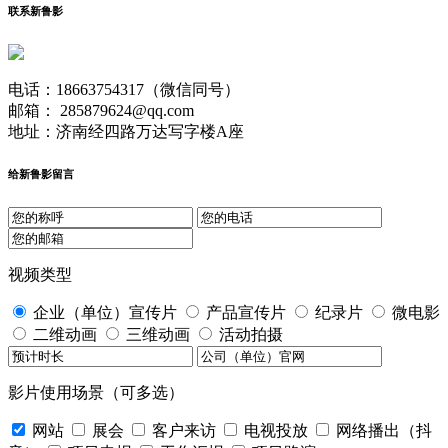
联系新鲁影
电话：18663754317（微信同号）
邮箱： 285879624@qq.com
地址：济南经四路万达写字楼A座
给新鲁影留言
视频类型
企业（单位）宣传片
产品宣传片
纪录片
微电影
二维动画
三维动画
活动拍摄
影片使用场景（可多选）
网站
展会
客户来访
电视投放
网络播出（抖