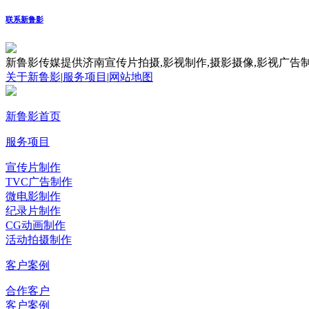
联系新鲁影
新鲁影传媒提供济南宣传片拍摄,影视制作,摄影摄像,影视广告制
关于新鲁影
|
服务项目
|
网站地图
新鲁影首页
服务项目
宣传片制作
TVC广告制作
微电影制作
纪录片制作
CG动画制作
活动拍摄制作
客户案例
合作客户
客户案例