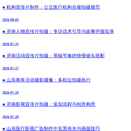
● 机构宣传片制作：公立医疗机构合规拍摄规范
2026-08-03
● 济南人物宣传片拍摄：专访话术引导与故事挖掘实录
2026-07-31
● 济南活动宣传片拍摄：剪辑节奏的快慢镜头搭配
2026-07-27
● 山东商务活动摄影摄像：多机位拍摄执行
2026-07-24
● 济南影视宣传片拍摄：策划流程与创意构思
2026-07-20
● 山东医疗影视广告制作中实景布光与画面技巧