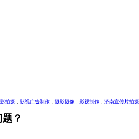
影拍摄
，
影视广告制作
，
摄影摄像
，
影视制作
，
济南宣传片拍摄
问题？