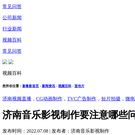
常见问答
公司新闻
行业新闻
视频百科
常见问答
视频百科
您所在位置：
新鲁影首页
-
新闻资讯
-
视频百科
-
宣传片
济南视频直播
，
CG动画制作
，
TVC广告制作
，
短片拍摄
，
微电
济南音乐影视制作要注意哪些
发布时间：2022.07.08
|
发布者：济南音乐影视制作