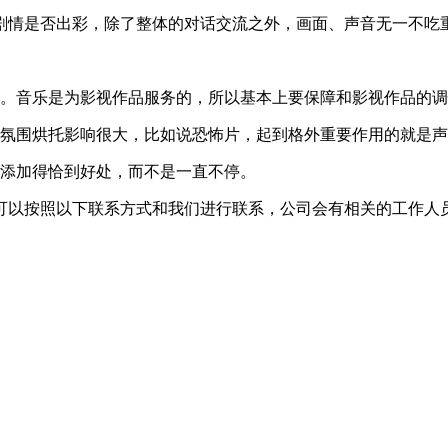
剧情是否出彩，除了整体的对话交流之外，画面、声音无一不吃
。音乐是为影视作品服务的，所以基本上要保障和影视作品的调
氛围烘托影响很大，比如说恐怖片，起到格外重要作用的就是声
添加得恰到好处，而不是一直不停。
可以按照以下联系方式和我们进行联系，公司会有相关的工作人