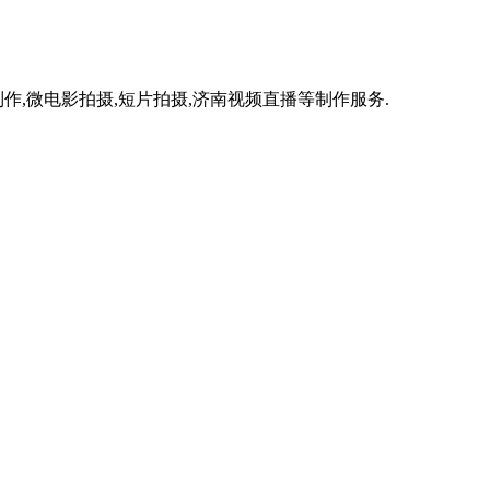
作,微电影拍摄,短片拍摄,济南视频直播等制作服务.