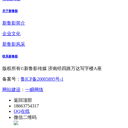
关于新鲁影
新鲁影简介
企业文化
新鲁影风采
联系新鲁影
版权所有©新鲁影传媒 济南经四路万达写字楼A座
备案号：
鲁ICP备20005895号-1
网站建设
：
一瞬网络
返回顶部
18663754317
QQ在线
微信二维码