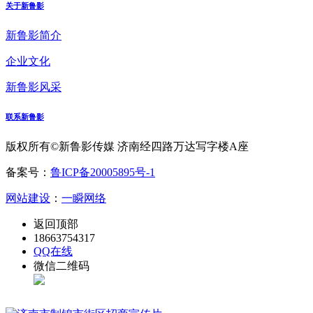
关于新鲁影
新鲁影简介
企业文化
新鲁影风采
联系新鲁影
版权所有©新鲁影传媒 济南经四路万达写字楼A座
备案号：
鲁ICP备20005895号-1
网站建设
：
一瞬网络
返回顶部
18663754317
QQ在线
微信二维码