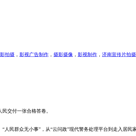
影拍摄
，
影视广告制作
，
摄影摄像
，
影视制作
，
济南宣传片拍摄
人民交付一张合格答卷。
“人民群众无小事”，从“云问政”现代警务处理平台到走入居民