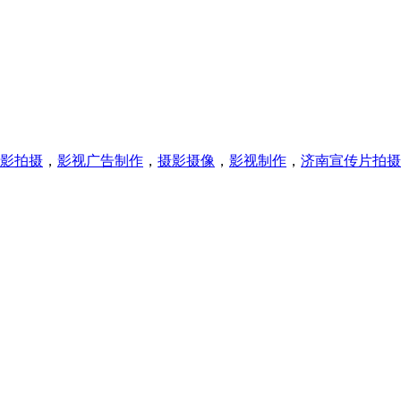
影拍摄
，
影视广告制作
，
摄影摄像
，
影视制作
，
济南宣传片拍摄