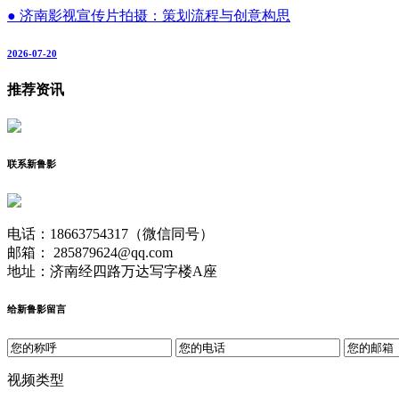
● 济南影视宣传片拍摄：策划流程与创意构思
2026-07-20
推荐资讯
联系新鲁影
电话：18663754317（微信同号）
邮箱： 285879624@qq.com
地址：济南经四路万达写字楼A座
给新鲁影留言
视频类型