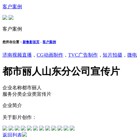
客户案例
客户案例
您所在位置：
新鲁影首页
-
客户案例
济南视频直播
，
CG动画制作
，
TVC广告制作
，
短片拍摄
，
微电
都市丽人山东分公司宣传片
企业名称
都市丽人
服务分类
企业类宣传片
企业简介
关于影片创作：
返回列表